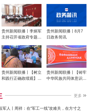
贵州新闻联播丨李炳军
贵州新闻联播丨8月7
主持召开省政府专题会
日政务简讯
议 研究部署全省能源
项目谋划建设工作
贵州新闻联播丨【树立
贵州新闻联播丨【铸牢
和践行正确政绩观】聚
中华民族共同体意识模
焦群众就医难题 为老
范省建设】全景见证跨
百姓办好事办实事
越式蝶变 黔南布依族
生
更多
苗族自治州成立70周
年成就展正式开展
役军人丨周祥：在“军工一线”攻难关，在方寸之