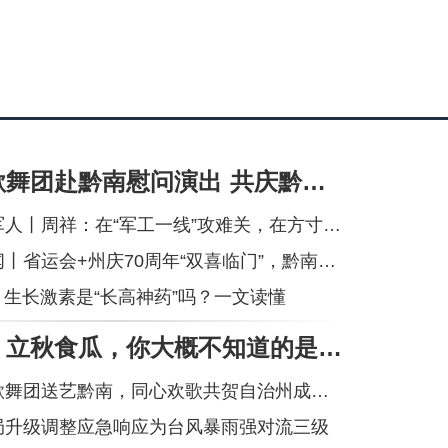
中央民族歌舞团赴黔南慰问演出 共庆黔南州成立70周年
丨周祥：在“军工一线”攻难关，在方寸之间守初心
临门”，黔南州释放惠民红利丨用一首歌“打开贵州”！周深新曲《每个人》上线丨前7个月我国货物贸易进出口超30万亿元丨伊朗拟禁止敌对方通行霍尔木兹海峡
| 生长激素是“长高神药”吗？一文读懂
逛吃贵州丨立秋食瓜，你大概不知道的是苦瓜也可当水果吃
舞团送艺黔南，同心欢歌共贺自治州成立七十载
局升级调整应急响应为台风暴雨强对流三级