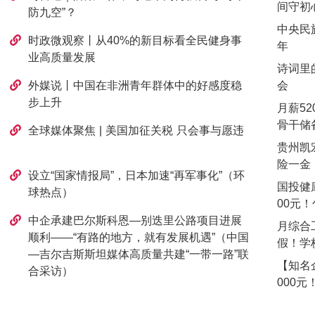
间守初
防九空”？
中央民
时政微观察丨从40%的新目标看全民健身事
年
业高质量发展
诗词里
外媒说丨中国在非洲青年群体中的好感度稳
会
步上升
月薪52
骨干储
全球媒体聚焦 | 美国加征关税 只会事与愿违
贵州凯
险一金
设立“国家情报局”，日本加速“再军事化”（环
国投健
球热点）
00元
中企承建巴尔斯科恩—别迭里公路项目进展
月综合
顺利——“有路的地方，就有发展机遇”（中国
假！学
—吉尔吉斯斯坦媒体高质量共建“一带一路”联
【知名
合采访）
000