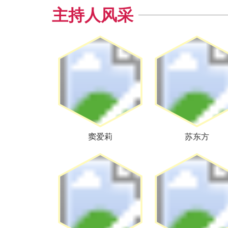
主持人风采
窦爱莉
苏东方