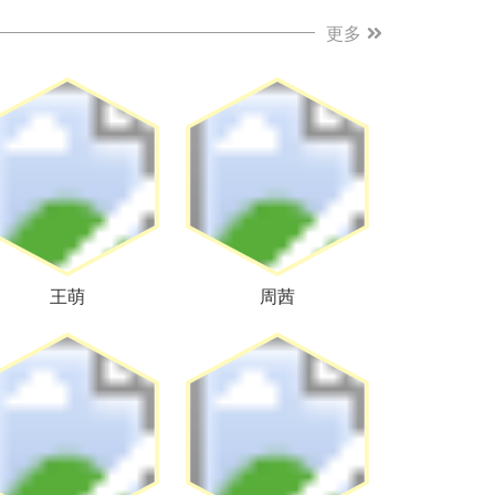
更多
王萌
周茜