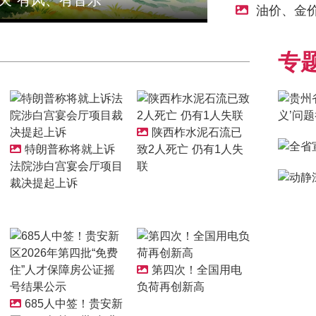
天 有风、有音乐
油价、金
专
陕西柞水泥石流已
特朗普称将就上诉
致2人死亡 仍有1人失
法院涉白宫宴会厅项目
联
裁决提起上诉
第四次！全国用电
负荷再创新高
685人中签！贵安新