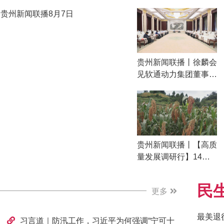
贵州新闻联播8月7日
贵州新闻联播丨徐麟会
见软通动力集团董事长
刘天文
贵州新闻联播丨【高质
量发展调研行】14年
耕耘与40年攻关 红缨
子高粱背后的共富故事
民
更多
最美退
习言道｜防汛工作，习近平为何强调“宁可十