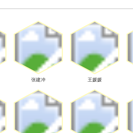
张建冲
王媛媛