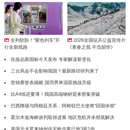
2026全国征兵公益宣传片
全列软卧！“紫色列车”开
《青春之我 不负韶华》
行全新线路
化妆品新国标今天发布 专家解读新变化
三台风会不会影响我国？最新路径研判来了
世锦赛签表揭晓 国羽男单混双挑战升级
比A4纸还要薄！我国高端钢材迎来密集突破
巴西降级与阿根廷关系，阿称驻巴大使将“回国休假”
霍尔木兹海峡谈判取得进展 地区危机并未彻底解决
美国北卡罗来纳州住宅枪击案已致3死1伤