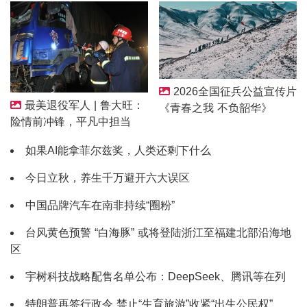
2026全国征兵公益宣传片
最美退役军人 | 鲁大旺：
《青春之我 不负韶华》
险情前冲锋，平凡中担当
如果AI能拿菲尔兹奖，人类还剩下什么
今日立秋，养生千万避开六大误区
中国品牌汽车在南非持续“圈粉”
台风黄色预警 “白海豚” 或将登陆浙江至福建北部沿海地
区
宇树科技战略配售名单公布：DeepSeek、腾讯等在列
特朗普再签行政令 禁止“生育旅游”收紧“出生公民权”