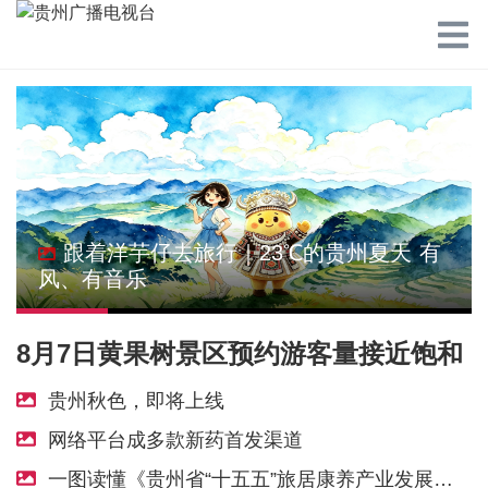
跟着洋芋仔去旅行｜23℃的贵州夏天 有
风、有音乐
8月7日黄果树景区预约游客量接近饱和
贵州秋色，即将上线
网络平台成多款新药首发渠道
一图读懂《贵州省“十五五”旅居康养产业发展规划》