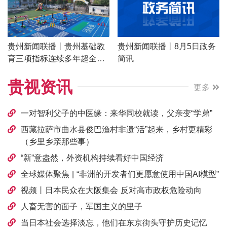
贵州新闻联播丨贵州基础教
贵州新闻联播丨8月5日政务
育三项指标连续多年超全国
简讯
均值 从“有学上”到“上好学”交
贵视资讯
出亮眼成绩单
更多
一对智利父子的中医缘：来华同校就读，父亲变“学弟”
西藏拉萨市曲水县俊巴渔村非遗“活”起来，乡村更精彩
（乡里乡亲那些事）
“新”意盎然，外资机构持续看好中国经济
全球媒体聚焦 | “非洲的开发者们更愿意使用中国AI模型”
视频丨日本民众在大阪集会 反对高市政权危险动向
人畜无害的面子，军国主义的里子
当日本社会选择淡忘，他们在东京街头守护历史记忆