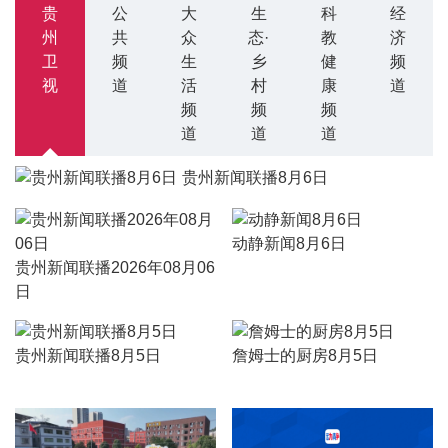
贵
公
大
生
科
经
州
共
众
态·
教
济
卫
频
生
乡
健
频
视
道
活
村
康
道
频
频
频
道
道
道
贵州新闻联播8月6日
动静新闻8月6日
贵州新闻联播2026年08月06
日
贵州新闻联播8月5日
詹姆士的厨房8月5日