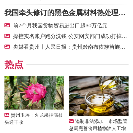
我国牵头修订的黑色金属材料热处理基础领域国际标准发布
前7个月我国货物贸易进出口超30万亿元
操控实名账户跑分洗钱 公安网安部门成功打掉一个网络黑灰产团伙
央媒看贵州丨人民日报：贵州黔南布依族苗族自治州建州70年，探索民族地区发展新路 “石榴籽”相拥 唱响“好花红”
热点
贵州玉屏：火龙果挂满枝
遏制非法添加！市场监管
头迎丰收
总局完善食用植物油人工增