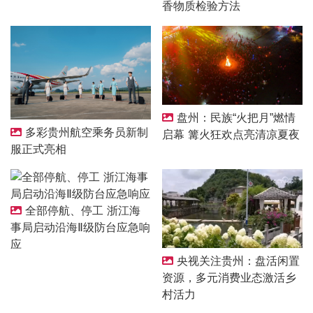
香物质检验方法
盘州：民族“火把月”燃情
多彩贵州航空乘务员新制
启幕 篝火狂欢点亮清凉夏夜
服正式亮相
全部停航、停工 浙江海
事局启动沿海Ⅱ级防台应急响
应
央视关注贵州：盘活闲置
资源，多元消费业态激活乡
村活力