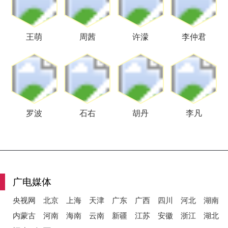
王萌
周茜
许濛
李仲君
罗波
石右
胡丹
李凡
广电媒体
央视网
北京
上海
天津
广东
广西
四川
河北
湖南
内蒙古
河南
海南
云南
新疆
江苏
安徽
浙江
湖北