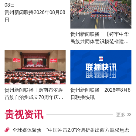
靠近亚洲纪录
行
贵州新闻联播2026年08月08
日
贵州新闻联播丨【铸牢中华
民族共同体意识模范省建
设】黔南州举行成立70周年
民族团结大巡游 感恩奋进七
十载 幸福黔南好花红
贵州新闻联播丨黔南布依族
贵州新闻联播丨2026年8月8
苗族自治州成立70周年庆祝
日联播快讯
大会隆重举行 全国人大常委
贵视资讯
会 国务院发来贺电
更多
全球媒体聚焦丨“中国冲击2.0”论调折射出西方霸权焦虑