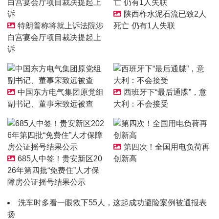
陕西柞水泥石流已致2人
特朗普称将就上诉法院涉
死亡 仍有1人失联
白宫宴会厅项目裁决提起上
诉
中国东方电气集团原党组
西班牙下“最后通牒”，意
副书记、董事宋致远被查
大利：不会接受
第四次！全国用电负荷再
685人中签！贵安新区20
创新高
26年第四批“免费住”人才保
障房公证摇号结果公示
洗车时多看一眼救下55人，这起成功避险案例被通报表
扬