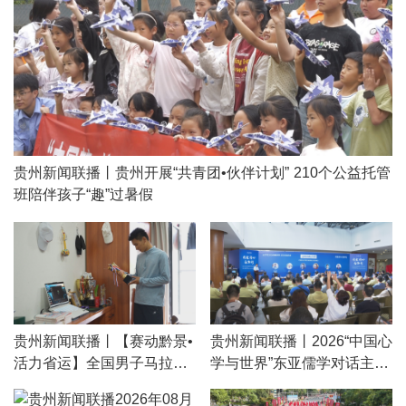
贵州新闻联播丨贵州开展“共青团•伙伴计划” 210个公益托管
班陪伴孩子“趣”过暑假
贵州新闻联播丨【赛动黔景•
贵州新闻联播丨2026“中国心
活力省运】全国男子马拉松
学与世界”东亚儒学对话主旨
纪录保持者丰配友：一步步
演讲暨成果发布会在贵阳举