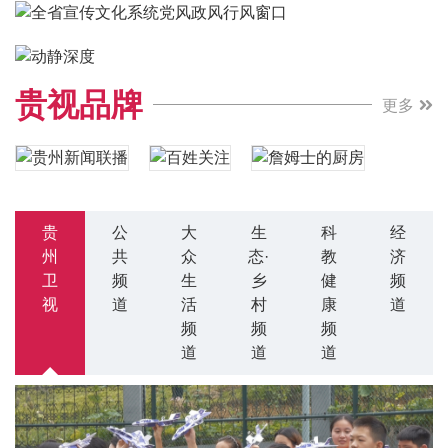
贵视品牌
更多
贵
公
大
生
科
经
州
共
众
态·
教
济
卫
频
生
乡
健
频
视
道
活
村
康
道
频
频
频
道
道
道