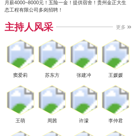
月薪4000~8000元！五险一金！提供宿舍！贵州金正大生
态工程有限公司多岗招聘！
主持人风采
更多
窦爱莉
苏东方
张建冲
王媛媛
王萌
周茜
许濛
李仲君