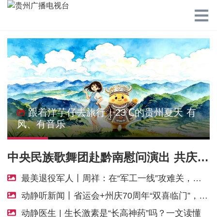
跟着洋芋仔去旅行｜23℃的贵州夏天 有
风、有音乐
中央民族歌舞团赴黔南慰问演出 共庆黔南州成立70周年
最美退役军人丨周祥：在“军工一线”攻难关，在方寸之间守初心
动静听新闻丨省运会+州庆70周年“双喜临门”，黔南州释放惠民红利丨用一首歌“打开贵州”！周深新曲《每个人》上线丨前7个月我国货物贸易进出口超30万亿元丨伊朗拟禁止敌对方通行霍尔木兹海峡
动静医生 | 生长激素是“长高神药”吗？一文读懂