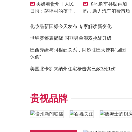
央媒看贵州丨人民
多地购车补贴再加
日报：茅坪村的孩子，
码，助力汽车消费市场
为啥爱上晨跑
升温
化妆品新国标今天发布 专家解读新变化
世锦赛签表揭晓 国羽男单混双挑战升级
巴西降级与阿根廷关系，阿称驻巴大使将“回国
休假”
美国北卡罗来纳州住宅枪击案已致3死1伤
贵视品牌