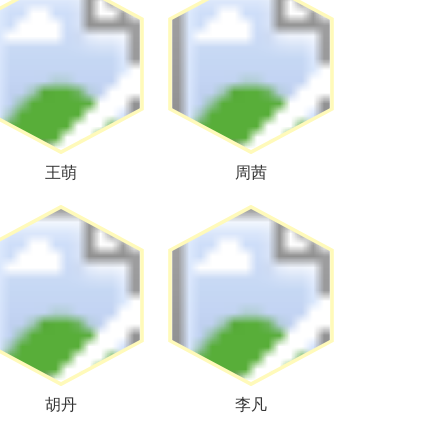
王萌
周茜
胡丹
李凡