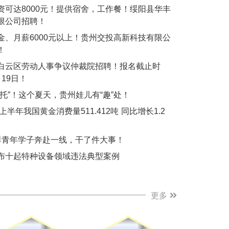
资可达8000元！提供宿舍，工作餐！绥阳县华丰
限公司招聘！
金、月薪6000元以上！贵州交投高新科技有限公
！
白云区劳动人事争议仲裁院招聘！报名截止时
19日！
“托”！这个夏天，贵州娃儿有“趣”处！
年上半年我国黄金消费量511.412吨 同比增长1.2
群青年学子奔赴一线，干了件大事！
布十起特种设备领域违法典型案例
更多