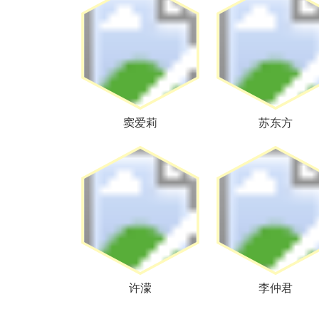
窦爱莉
苏东方
许濛
李仲君