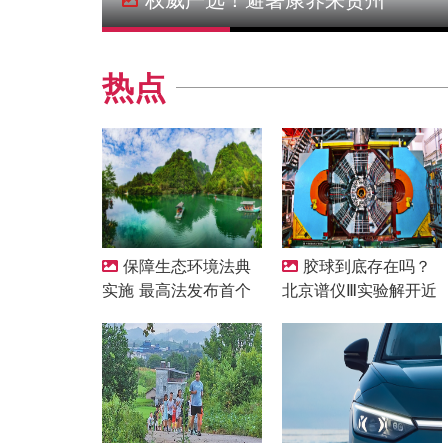
权威严选！避暑康养来贵州
热点
保障生态环境法典
胶球到底存在吗？
实施 最高法发布首个
北京谱仪Ⅲ实验解开近
配套司法解释
半世纪的谜题