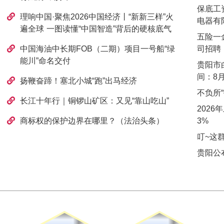
保底工
理响中国·聚焦2026中国经济丨“新新三样”火
电器有
遍全球 一图读懂“中国智造”背后的硬核底气
五险一
中国海油中长期FOB（二期）项目一号船“绿
司招聘
能川”命名交付
贵阳市
间：8月
扬鞭奋蹄！塞北小城“跑”出马经济
不负所
长江十年行｜铜锣山矿区：又见“靠山吃山”
2026
商标权的保护边界在哪里？（法治头条）
3%
叮~这
贵阳公