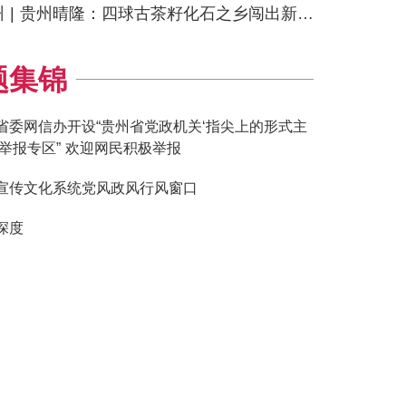
 | 贵州晴隆：四球古茶籽化石之乡闯出新赛道
题集锦