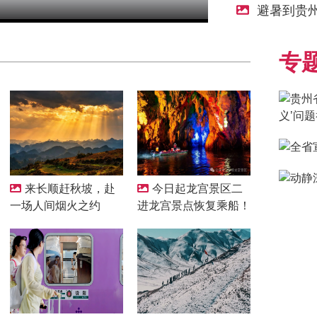
避暑到贵州
专
来长顺赶秋坡，赴
今日起龙宫景区二
一场人间烟火之约
进龙宫景点恢复乘船！