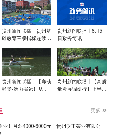
贵州新闻联播丨贵州基
贵州新闻联播丨8月5
础教育三项指标连续多
日政务简讯
年超全国均值 从“有学
上”到“上好学”交出亮眼
成绩单
贵州新闻联播丨【赛动
贵州新闻联播丨【高质
黔景•活力省运】从领
量发展调研行】上半年
奖台到训练场 贵州竞
游客量增长8% “小天
技体育接力传承
马”为黔南文旅注入新
生
更多
动能
企业】月薪4000-6000元！贵州沃丰茶业有限公
！