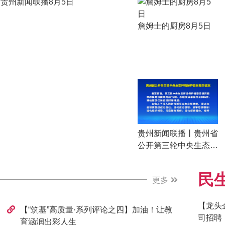
贵州新闻联播8月5日
詹姆士的厨房8月5日
贵州新闻联播丨贵州省
公开第三轮中央生态环
境保护督察整改情况
民
更多
【龙头
【“筑基”高质量·系列评论之四】加油！让教
司招聘
育涵润出彩人生