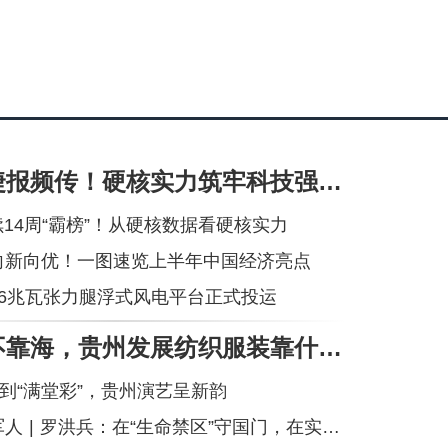
大国重器捷报频传！硬核实力筑牢科技强国根基
续14周“霸榜”！从硬核数据看硬核实力
向新向优！一图速览上半年中国经济亮点
16兆瓦张力腿浮式风电平台正式投运
不产棉花不靠海，贵州发展纺织服装靠什么？丨“黔”进的力量
”到“满堂彩”，贵州演艺呈新韵
 | 罗洪兵：在“生命禁区”守国门，在实验室里砺初心