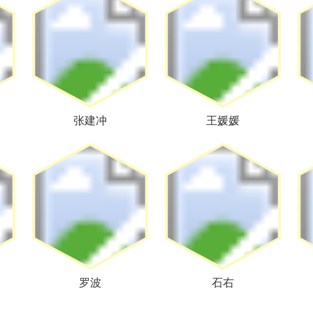
张建冲
王媛媛
罗波
石右