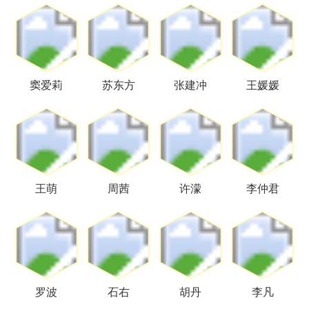
窦爱莉
苏东方
张建冲
王媛媛
王萌
周茜
许濛
李仲君
罗波
石右
胡丹
李凡