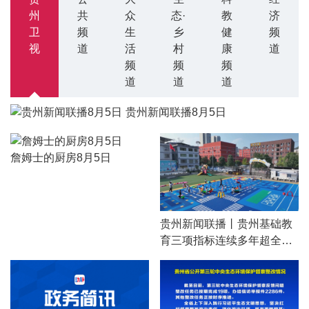
州
共
众
态·
教
济
卫
频
生
乡
健
频
视
道
活
村
康
道
频
频
频
道
道
道
贵州新闻联播8月5日
詹姆士的厨房8月5日
贵州新闻联播丨贵州基础教
育三项指标连续多年超全国
均值 从“有学上”到“上好学”交
出亮眼成绩单