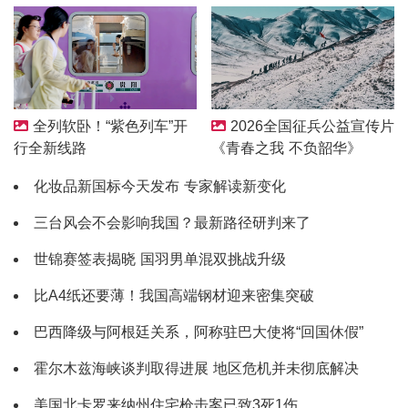
2026全国征兵公益宣传片
全列软卧！“紫色列车”开
《青春之我 不负韶华》
行全新线路
化妆品新国标今天发布 专家解读新变化
三台风会不会影响我国？最新路径研判来了
世锦赛签表揭晓 国羽男单混双挑战升级
比A4纸还要薄！我国高端钢材迎来密集突破
巴西降级与阿根廷关系，阿称驻巴大使将“回国休假”
霍尔木兹海峡谈判取得进展 地区危机并未彻底解决
美国北卡罗来纳州住宅枪击案已致3死1伤