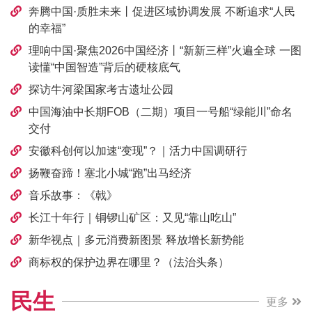
奔腾中国·质胜未来丨促进区域协调发展 不断追求“人民
的幸福”
理响中国·聚焦2026中国经济丨“新新三样”火遍全球 一图
读懂“中国智造”背后的硬核底气
探访牛河梁国家考古遗址公园
中国海油中长期FOB（二期）项目一号船“绿能川”命名
交付
安徽科创何以加速“变现”？｜活力中国调研行
扬鞭奋蹄！塞北小城“跑”出马经济
音乐故事：《戟》
长江十年行｜铜锣山矿区：又见“靠山吃山”
新华视点｜多元消费新图景 释放增长新势能
商标权的保护边界在哪里？（法治头条）
民生
更多