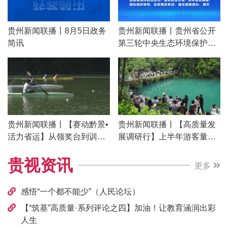
贵州新闻联播丨8月5日政务
贵州新闻联播丨贵州省公开
简讯
第三轮中央生态环境保护督
察整改情况
贵州新闻联播丨【赛动黔景•
贵州新闻联播丨【高质量发
活力省运】从领奖台到训练
展调研行】上半年游客量增
场 贵州竞技体育接力传承
长8% “小天马”为黔南文旅注
贵视资讯
入新动能
更多
感悟“一个都不能少”（人民论坛）
【“筑基”高质量·系列评论之四】加油！让教育涵润出彩
人生