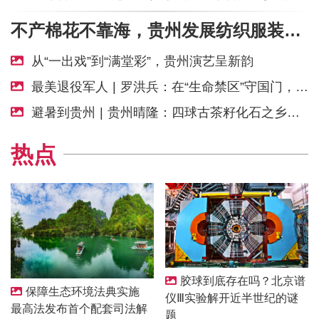
不产棉花不靠海，贵州发展纺织服装靠什么？丨“黔”进的力量
从“一出戏”到“满堂彩”，贵州演艺呈新韵
最美退役军人 | 罗洪兵：在“生命禁区”守国门，在实验室里砺初心
避暑到贵州 | 贵州晴隆：四球古茶籽化石之乡闯出新赛道
热点
胶球到底存在吗？北京谱
保障生态环境法典实施
仪Ⅲ实验解开近半世纪的谜
最高法发布首个配套司法解
题