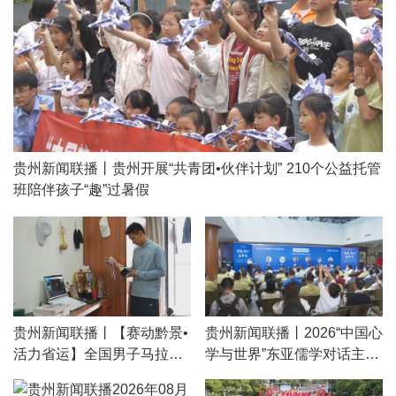
贵州新闻联播丨贵州开展“共青团•伙伴计划” 210个公益托管
班陪伴孩子“趣”过暑假
贵州新闻联播丨【赛动黔景•
贵州新闻联播丨2026“中国心
活力省运】全国男子马拉松
学与世界”东亚儒学对话主旨
纪录保持者丰配友：一步步
演讲暨成果发布会在贵阳举