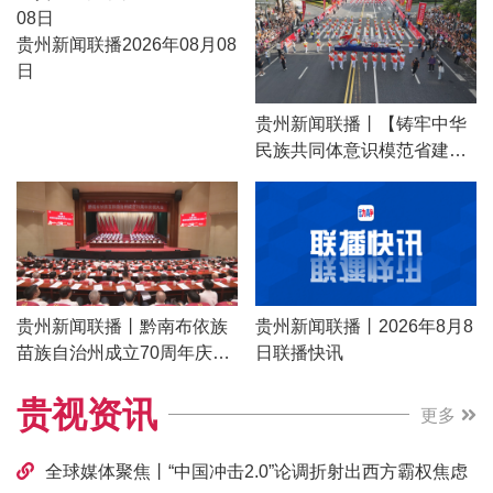
靠近亚洲纪录
行
贵州新闻联播2026年08月08
日
贵州新闻联播丨【铸牢中华
民族共同体意识模范省建
设】黔南州举行成立70周年
民族团结大巡游 感恩奋进七
十载 幸福黔南好花红
贵州新闻联播丨黔南布依族
贵州新闻联播丨2026年8月8
苗族自治州成立70周年庆祝
日联播快讯
大会隆重举行 全国人大常委
贵视资讯
会 国务院发来贺电
更多
全球媒体聚焦丨“中国冲击2.0”论调折射出西方霸权焦虑