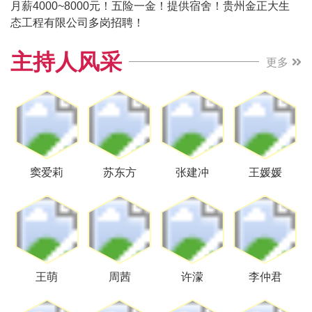
月薪4000~8000元！五险一金！提供宿舍！贵州金正大生
态工程有限公司多岗招聘！
主持人风采
更多
窦爱莉
苏东方
张建冲
王媛媛
王萌
周茜
许濛
李仲君