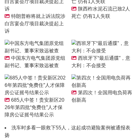
陕西柞水泥石流已致2人
特朗普称将就上诉法院涉
死亡 仍有1人失联
白宫宴会厅项目裁决提起上
诉
中国东方电气集团原党组
西班牙下“最后通牒”，意
副书记、董事宋致远被查
大利：不会接受
第四次！全国用电负荷再
685人中签！贵安新区20
创新高
26年第四批“免费住”人才保
障房公证摇号结果公示
洗车时多看一眼救下55人，这起成功避险案例被通报表
扬