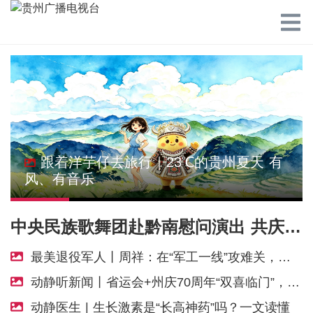
跟着洋芋仔去旅行｜23℃的贵州夏天 有
风、有音乐
中央民族歌舞团赴黔南慰问演出 共庆黔南州成立70周年
最美退役军人丨周祥：在“军工一线”攻难关，在方寸之间守初心
动静听新闻丨省运会+州庆70周年“双喜临门”，黔南州释放惠民红利丨用一首歌“打开贵州”！周深新曲《每个人》上线丨前7个月我国货物贸易进出口超30万亿元丨伊朗拟禁止敌对方通行霍尔木兹海峡
动静医生 | 生长激素是“长高神药”吗？一文读懂