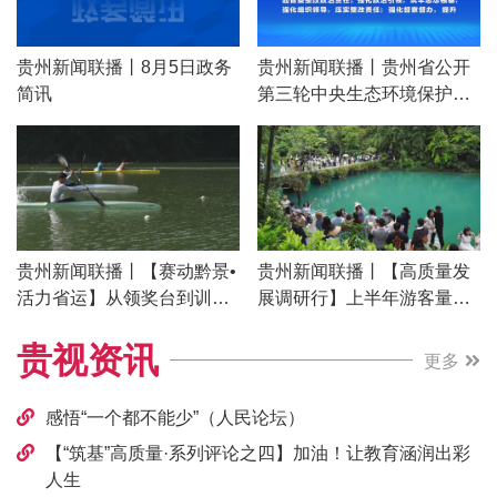
贵州新闻联播丨8月5日政务
贵州新闻联播丨贵州省公开
简讯
第三轮中央生态环境保护督
察整改情况
贵州新闻联播丨【赛动黔景•
贵州新闻联播丨【高质量发
活力省运】从领奖台到训练
展调研行】上半年游客量增
场 贵州竞技体育接力传承
长8% “小天马”为黔南文旅注
贵视资讯
入新动能
更多
感悟“一个都不能少”（人民论坛）
【“筑基”高质量·系列评论之四】加油！让教育涵润出彩
人生