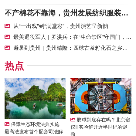
不产棉花不靠海，贵州发展纺织服装靠什么？丨“黔”进的力量
从“一出戏”到“满堂彩”，贵州演艺呈新韵
最美退役军人 | 罗洪兵：在“生命禁区”守国门，在实验室里砺初心
避暑到贵州 | 贵州晴隆：四球古茶籽化石之乡闯出新赛道
热点
胶球到底存在吗？北京谱
保障生态环境法典实施
仪Ⅲ实验解开近半世纪的谜
最高法发布首个配套司法解
题