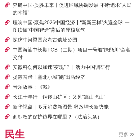
奔腾中国·质胜未来丨促进区域协调发展 不断追求“人民
的幸福”
理响中国·聚焦2026中国经济丨“新新三样”火遍全球 一
图读懂“中国智造”背后的硬核底气
探访牛河梁国家考古遗址公园
中国海油中长期FOB（二期）项目一号船“绿能川”命名
交付
安徽科创何以加速“变现”？｜活力中国调研行
扬鞭奋蹄！塞北小城“跑”出马经济
音乐故事：《戟》
长江十年行｜铜锣山矿区：又见“靠山吃山”
新华视点｜多元消费新图景 释放增长新势能
商标权的保护边界在哪里？（法治头条）
民生
更多