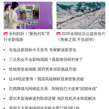
2026全国征兵公益宣传片
全列软卧！“紫色列车”开
《青春之我 不负韶华》
行全新线路
化妆品新国标今天发布 专家解读新变化
三台风会不会影响我国？最新路径研判来了
世锦赛签表揭晓 国羽男单混双挑战升级
比A4纸还要薄！我国高端钢材迎来密集突破
巴西降级与阿根廷关系，阿称驻巴大使将“回国休假”
霍尔木兹海峡谈判取得进展 地区危机并未彻底解决
美国北卡罗来纳州住宅枪击案已致3死1伤