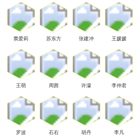
窦爱莉
苏东方
张建冲
王媛媛
王萌
周茜
许濛
李仲君
罗波
石右
胡丹
李凡