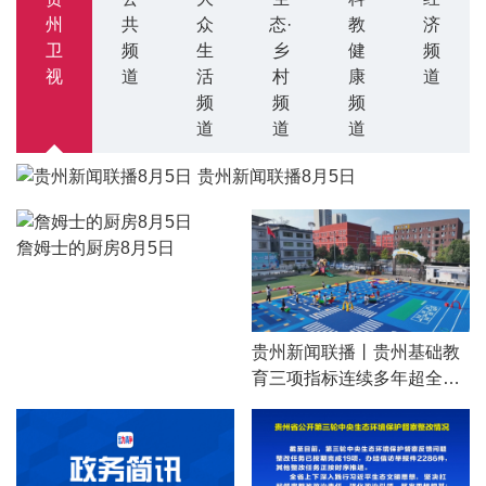
州
共
众
态·
教
济
卫
频
生
乡
健
频
视
道
活
村
康
道
频
频
频
道
道
道
贵州新闻联播8月5日
詹姆士的厨房8月5日
贵州新闻联播丨贵州基础教
育三项指标连续多年超全国
均值 从“有学上”到“上好学”交
出亮眼成绩单